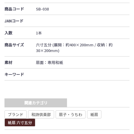
商品コード
SB-038
JANコード
入数
1本
商品サイズ
六寸五分 (展開：約400×200mm / 収納：約
30×200mm)
素材
扇面：専用和紙
キーワード
関連カテゴリ
ブランド
和詩倶楽部
扇子・うちわ
紙扇
紙扇 六寸五分