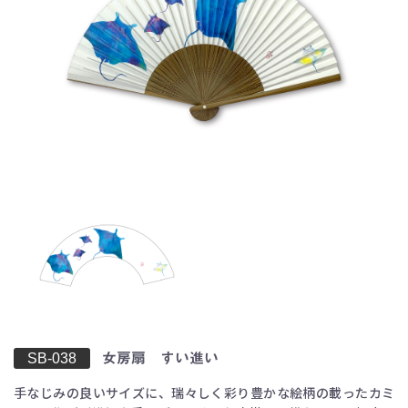
お買い物を続ける
カートへ進む
SB-038
女房扇 すい進い
手なじみの良いサイズに、瑞々しく彩り豊かな絵柄の載ったカミ