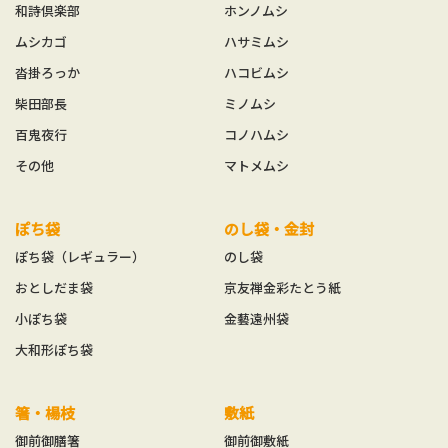
和詩倶楽部
ホンノムシ
ムシカゴ
ハサミムシ
沓掛ろっか
ハコビムシ
柴田部長
ミノムシ
百鬼夜行
コノハムシ
その他
マトメムシ
ぽち袋
のし袋・金封
ぽち袋（レギュラー）
のし袋
おとしだま袋
京友禅金彩たとう紙
小ぽち袋
金藝遠州袋
大和形ぽち袋
箸・楊枝
敷紙
御前御膳箸
御前御敷紙