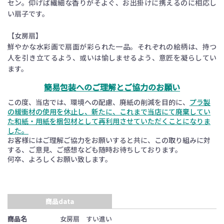
セン。仰げば繊細な香りがそよぐ、お出掛けに携えるのに相応し
い扇子です。
【女房扇】
鮮やかな水彩画で扇面が彩られた一品。それぞれの絵柄は、持つ
人を引き立てるよう、或いは愉しませるよう、意匠を凝らしてい
ます。
簡易包装へのご理解とご協力のお願い
この度、当店では、環境への配慮、廃紙の削減を目的に、
プラ製
の緩衝材の使用を休止し、新たに、これまで当店にて廃棄してい
た和紙・用紙を梱包材として再利用させていただくことになりま
した。
お客様にはご理解ご協力をお願いすると共に、この取り組みに対
する、ご意見、ご感想なども随時お待ちしております。
何卒、よろしくお願い致します。
商品data
商品名
女房扇 すい進い