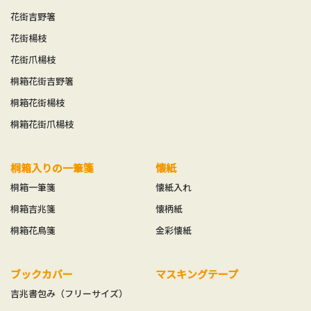
花街吉野箸
花街楊枝
花街爪楊枝
桐箱花街吉野箸
桐箱花街楊枝
桐箱花街爪楊枝
桐箱入りの一筆箋
懐紙
桐箱一筆箋
懐紙入れ
桐箱吉兆箋
懐柄紙
桐箱花鳥箋
金彩懐紙
ブックカバー
マスキングテープ
吉兆書包み（フリーサイズ）