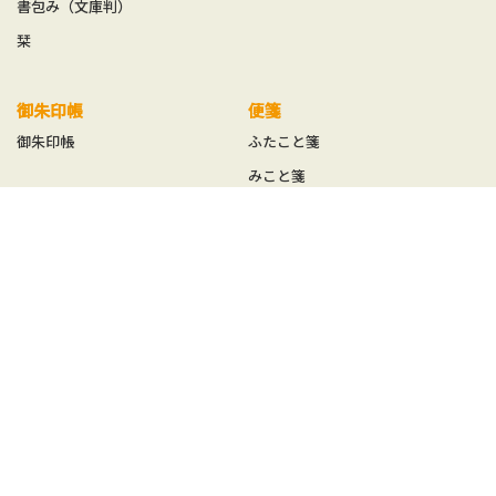
書包み（文庫判）
栞
御朱印帳
便箋
御朱印帳
ふたこと箋
みこと箋
徒然箋
方丈箋
鳥の子贈答箋
一筆箋
ことの葉はがき
みやこ草一筆箋
ことの葉はがき単品
一筆其の先箋（たて型）
ことの葉はがきセット
一筆此の先箋（よこ型）
めでたはがき
其の先封筒