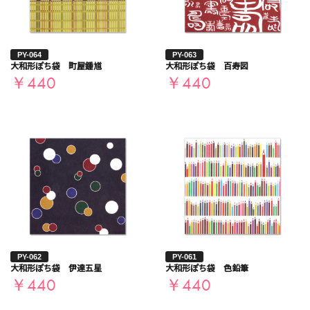
PY-064
PY-063
大和形ぽち袋 町屋鍾馗
大和形ぽち袋 百寿図
￥440
￥440
PY-062
PY-061
大和形ぽち袋 伊達五星
大和形ぽち袋 色鉛筆
￥440
￥440