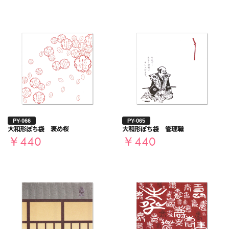
PY-066
PY-065
大和形ぽち袋 褒め桜
大和形ぽち袋 管理職
￥440
￥440