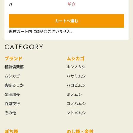
0
￥0
カートへ進む
現在カート内に商品はございません。
CATEGORY
ブランド
ムシカゴ
和詩倶楽部
ホンノムシ
ムシカゴ
ハサミムシ
沓掛ろっか
ハコビムシ
柴田部長
ミノムシ
百鬼夜行
コノハムシ
その他
マトメムシ
ぽち袋
のし袋・金封