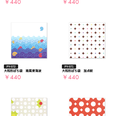
￥440
￥440
お買い物を続ける
カートへ進む
PY-072
PY-071
大和形ぽち袋 南風青海波
大和形ぽち袋 加点紋
￥440
￥440