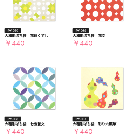
PY-070
PY-069
大和形ぽち袋 花紋くずし
大和形ぽち袋 花文
￥440
￥440
PY-068
PY-067
大和形ぽち袋 七宝蒼文
大和形ぽち袋 彩り六瓢箪
￥440
￥440