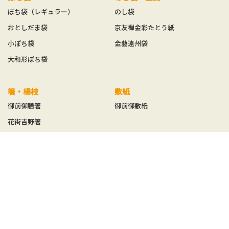
ぽち袋（レギュラー）
のし袋
おとしだま袋
京友禅金彩たとう紙
小ぽち袋
金藝遠州袋
大和形ぽち袋
箸・楊枝
敷紙
御前御膳箸
御前御敷紙
花街吉野箸
花街楊枝
花街爪楊枝
桐箱花街吉野箸
桐箱花街楊枝
桐箱花街爪楊枝