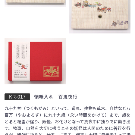
KR-017
懐紙入れ 百鬼夜行
九十九神（つくもがみ）といって、道具、建物も草木、自然など八
百万（やおよろず）に九十九歳（永い時間をかけて）まで、歳を
とると精霊が宿り、妖怪、お化けとなって真夜中に独りでに動き出
す。物事、自然を大切に扱うとその妖怪は人間のために善行を行
うが、粗雑に扱うと、仕返しに来る、何事も大切に愛着をもって扱