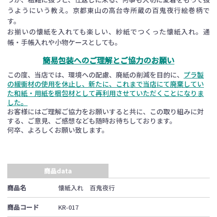
うようにいう教え。京都東山の高台寺所蔵の百鬼夜行絵巻柄で
す。
お揃いの懐紙を入れても楽しい、紗紙でつくった懐紙入れ。通
帳・手帳入れや小物ケースとしても。
簡易包装へのご理解とご協力のお願い
この度、当店では、環境への配慮、廃紙の削減を目的に、
プラ製
の緩衝材の使用を休止し、新たに、これまで当店にて廃棄してい
た和紙・用紙を梱包材として再利用させていただくことになりま
した。
お客様にはご理解ご協力をお願いすると共に、この取り組みに対
する、ご意見、ご感想なども随時お待ちしております。
何卒、よろしくお願い致します。
商品data
商品名
懐紙入れ 百鬼夜行
商品コード
KR-017