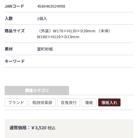
JANコード
4580463024998
入数
1個入
商品サイズ
〈外装〉W170×H120×D20mm 〈本体〉
W160×H110×D13mm
素材
室町紗紙
キーワード
関連カテゴリ
ブランド
和詩倶楽部
百鬼夜行
懐紙
懐紙入れ
通常価格：￥3,520
税込