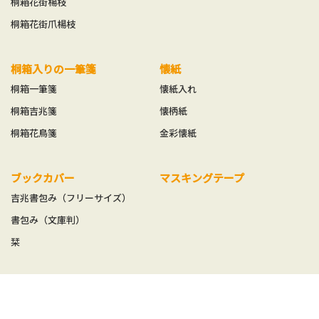
桐箱花街楊枝
桐箱花街爪楊枝
桐箱入りの一筆箋
懐紙
桐箱一筆箋
懐紙入れ
桐箱吉兆箋
懐柄紙
桐箱花鳥箋
金彩懐紙
ブックカバー
マスキングテープ
吉兆書包み（フリーサイズ）
書包み（文庫判）
栞
御朱印帳
便箋
御朱印帳
ふたこと箋