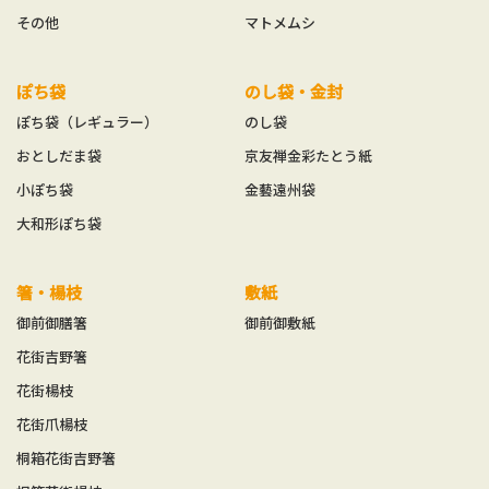
その他
マトメムシ
ぽち袋
のし袋・金封
ぽち袋（レギュラー）
のし袋
おとしだま袋
京友禅金彩たとう紙
小ぽち袋
金藝遠州袋
大和形ぽち袋
箸・楊枝
敷紙
御前御膳箸
御前御敷紙
花街吉野箸
花街楊枝
花街爪楊枝
桐箱花街吉野箸