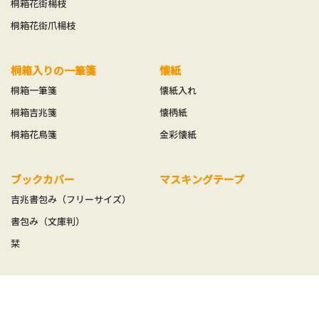
桐箱花街楊枝
桐箱花街爪楊枝
桐箱入りの一筆箋
懐紙
桐箱一筆箋
懐紙入れ
桐箱吉兆箋
懐柄紙
桐箱花鳥箋
金彩懐紙
ブックカバー
マスキングテープ
吉兆書包み（フリーサイズ）
書包み（文庫判）
栞
御朱印帳
便箋
御朱印帳
ふたこと箋