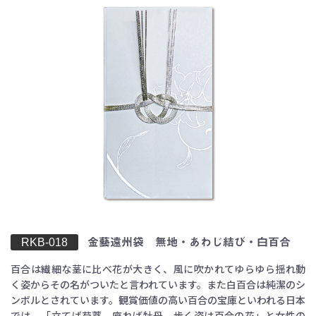
RKB-018
金藝遠州袋 無地・あわじ結び・白百合
百合は繊細な茎に比べ花が大きく、風に吹かれてゆらゆら揺れ動
く姿からその名がついたと言われています。また白百合は純潔のシ
ンボルとされています。観賞価値の高い百合の宝庫といわれる日本
お買い物を続ける
カートへ進む
では、「立てば芍薬、座れば牡丹、歩く姿は百合の花」と女性の